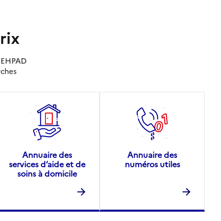
rix
es EHPAD
rches
Annuaire des
Annuaire des
services d’aide et de
numéros utiles
soins à domicile