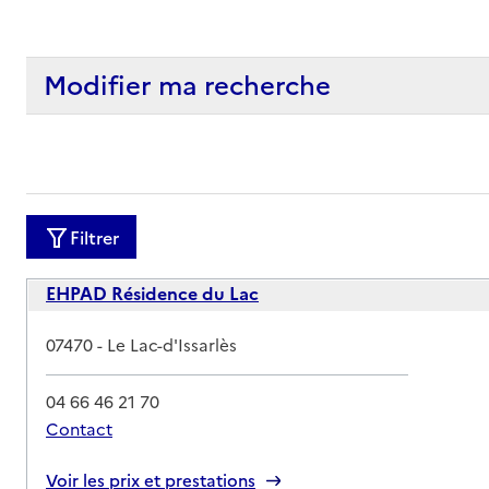
Modifier ma recherche
Filtrer
EHPAD Résidence du Lac
Adresse
07470
-
Le Lac-d'Issarlès
04 66 46 21 70
Contact
Rapport HAS
Voir les prix et prestations