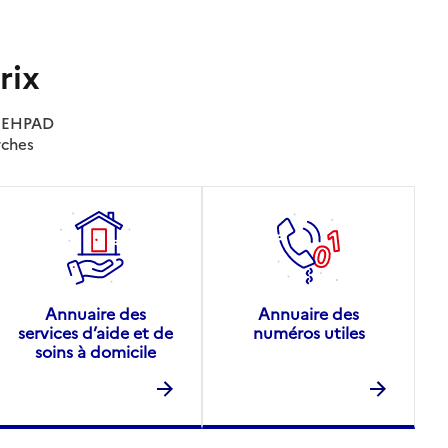
rix
es EHPAD
rches
Annuaire des
Annuaire des
services d’aide et de
numéros utiles
soins à domicile