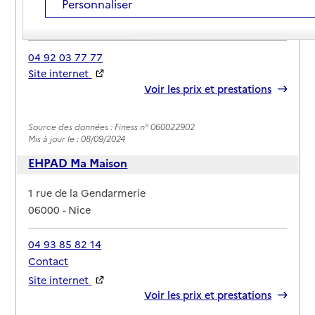
Personnaliser
Adresse
4 avenue Reine Victoria
06000
-
Nice
04 92 03 77 77
Site internet
Rapport HAS
Voir les prix et prestations
Source des données : Finess n° 060022902
Mis à jour le : 08/09/2024
EHPAD Ma Maison
Adresse
1 rue de la Gendarmerie
06000
-
Nice
04 93 85 82 14
Contact
Site internet
Rapport HAS
Voir les prix et prestations