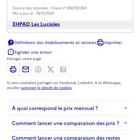
Source des données : Finess n° 060782364
Mis à jour le : 19/11/2024
EHPAD Les Lucioles
Adresse
3 avenue des Baumettes
Définitions des établissements et services
Imprimer
06000
-
Nice
Signaler une erreur
Partager cette page
04 93 37 75 00
Contact
Imprimer
Partager par email
Partager sur Facebook
Partager sur X
Partager sur Linkedin
Rapport HAS
Voir les prix et prestations
Si vous souhaitez partager sur Facebook, LinkedIn, X et Whatsapp,
veuillez
autoriser le dépôt de cookies
.
Source des données : Finess n° 060782406
Mis à jour le : 08/09/2024
À quoi correspond le prix mensuel ?
EHPAD de la Croix Rouge Russe
Adresse
34 avenue Caravadossi
Comment lancer une comparaison des prix ?
06000
-
Nice
Comment lancer une comparaison des restes