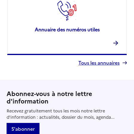
06000
-
Nice
04 93 97 26 27
Contact
Annuaire des numéros utiles
Rapport HAS
Voir les prix et prestations
Source des données : Finess n° 060798972
Mis à jour le : 10/03/2026
EHPAD Villa Foch
Tous les annuaires
Adresse
29 avenue maréchal Foch
06000
-
Nice
Abonnez-vous à notre lettre
04 92 47 76 00
d'information
Contact
Recevez gratuitement tous les mois notre lettre
Site internet
d'information : actualités, dossier du mois, agenda...
Rapport HAS
Voir les prix et prestations
S'abonner