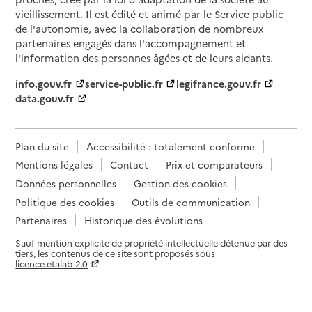
Contact
vieillissement. Il est édité et animé par le Service public
Rapport HAS
Voir les prix et prestations
de l'autonomie, avec la collaboration de nombreux
partenaires engagés dans l'accompagnement et
l'information des personnes âgées et de leurs aidants.
Source des données : Finess n° 060791324
Mis à jour le : 10/04/2026
info.gouv.fr
service-public.fr
legifrance.gouv.fr
data.gouv.fr
EHPAD La Palmeraie
Adresse
40 chemin des Sablières
Plan du site
Accessibilité : totalement conforme
06000
-
Nice
Mentions légales
Contact
Prix et comparateurs
04 93 51 00 00
Données personnelles
Gestion des cookies
Contact
Politique des cookies
Outils de communication
Site internet
Partenaires
Historique des évolutions
Rapport HAS
Voir les prix et prestations
Sauf mention explicite de propriété intellectuelle détenue par des
tiers, les contenus de ce site sont proposés sous
licence etalab-2.0
Source des données : Finess n° 060013299
Mis à jour le : 06/02/2026
Paramètres sur le choix des cookies
EHPAD Villa de Rimiez