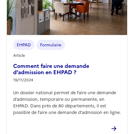
Contact
Site internet
Rapport HAS
Voir les prix et prestations
Source des données : Finess n° 060799905
Mis à jour le : 08/09/2024
EHPAD
Formulaire
EHPAD Fondation Pauliani
Article
Adresse
Comment faire une demande
4 avenue Pauliani
d’admission en EHPAD ?
06000
-
Nice
19/11/2024
04 92 17 66 00
Un dossier national permet de faire une demande
Contact
d’admission, temporaire ou permanente, en
Rapport HAS
Voir les prix et prestations
EHPAD. Dans près de 80 départements, il est
possible de faire une demande d’admission en ligne.
Source des données : Finess n° 060782125
Mis à jour le : 02/02/2026
EHPAD Institut Claude Pompidou