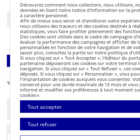
Découvrez comment nous collectons, nous utilisons, no
données en lisant notre notice d’information sur la pr
à caractère personnel.
Modifier ma recherche
Afin de mieux vous servir et d’améliorer votre expérienc
nous utilisons des traceurs et des cookies destinés à réal
statistiques, vous faire profiter pleinement des fonction
Des cookies sont utilisés dans le cadre de campagne d
Ajouter cette recherche aux favoris
évaluer la performance des campagnes et afficher de la
personnalisée en fonction de votre navigation et de vot
savoir plus, consultez la partie sur notre politique d'uti
Si vous cliquez sur « Tout Accepter », l’éditeur du porta
Filtrer
partenaires déposeront ces cookies sur votre terminal l
navigation. Si vous cliquez sur « Tout Refuser », ces co
déposés. Si vous cliquez sur « Personnaliser », vous pou
l’implantation de cookies auxquels vous consentez. Vot
Trier par :
conservé pour une durée maximale de 13 mois et vous
informé et modifier vos préférences à tout moment sur
cookies ».
Afficher les résultats par:
Tout accepter
Mode liste
Mode carte
Tout refuser
EHPAD de l'Hôpital de Cimiez