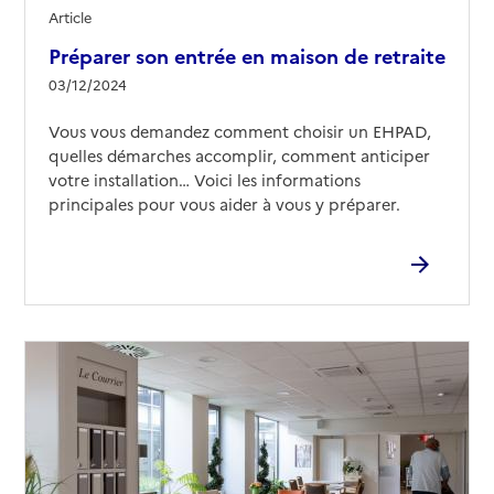
Mis à jour le : 08/04/2026
Article
EHPAD Valrose
Préparer son entrée en maison de retraite
Adresse
03/12/2024
44 avenue de Brancolar
06000
-
Nice
Vous vous demandez comment choisir un EHPAD,
quelles démarches accomplir, comment anticiper
04 93 83 57 07
votre installation… Voici les informations
Contact
principales pour vous aider à vous y préparer.
Site internet
Rapport HAS
Voir les prix et prestations
Source des données : Finess n° 060783008
Mis à jour le : 08/04/2026
EHPAD Maria Helena
Adresse
51 boulevard Pasteur
06000
-
Nice
04 93 62 40 30