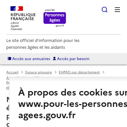
RÉPUBLIQUE
FRANÇAISE
Le site officiel d'information pour les
personnes âgées et les aidants
Accès aux annuaires
Accès par besoin
Accueil
Espace annuaire
EHPAD par département
Alpes-Maritimes (06)
Établissement d'hébergement pour personnes âgées dépendantes
À propos des cookies su
(EHPAD)
Nice (06000) : liste des 23
www.pour-les-personnes
établissements d'hébergement
agees.gouv.fr
pour personnes âgées
dépendantes (EHPAD)