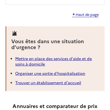
Adresse
10 rue Molière
Haut de page
06000
-
Nice
04 83 32 25 60
Contact
Vous êtes dans une situation
Site internet
Rapport HAS
Voir les prix et prestations
d’urgence ?
Mettre en place des services d'aide et de
Source des données : Finess n° 060020138
Mis à jour le : 14/10/2025
soins à domicile
EHPAD La Résidence fleurie
Organiser une sortie d'hospitalisation
Adresse
85 avenue Raoul Dufy
Trouver un établissement d'accueil
06000
-
Nice
04 93 18 02 92
Annuaires et comparateur de prix
Contact