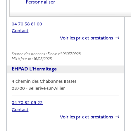
Personnaliser
Adresse
7 chemin des Tribles
03700
-
Bellerive-sur-Allier
04 70 58 81 00
Contact
Rapport HAS
Voir les prix et prestations
Source des données : Finess n° 030780928
Mis à jour le : 16/05/2025
EHPAD L'Hermitage
Adresse
4 chemin des Chabannes Basses
03700
-
Bellerive-sur-Allier
04 70 32 09 22
Contact
Rapport HAS
Voir les prix et prestations