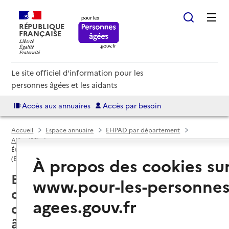
RÉPUBLIQUE
FRANÇAISE
Le site officiel d'information pour les
personnes âgées et les aidants
Accès aux annuaires
Accès par besoin
Accueil
Espace annuaire
EHPAD par département
Allier (03)
Établissement d'hébergement pour personnes âgées dépendantes
À propos des cookies su
(EHPAD)
Bellerive-sur-Allier (03700) : liste
www.pour-les-personnes
des 3 établissements
agees.gouv.fr
d'hébergement pour personnes
âgées dépendantes (EHPAD)