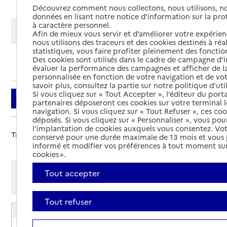
Découvrez comment nous collectons, nous utilisons, no
données en lisant notre notice d’information sur la pr
à caractère personnel.
Modifier ma recherche
Afin de mieux vous servir et d’améliorer votre expérienc
nous utilisons des traceurs et des cookies destinés à réal
statistiques, vous faire profiter pleinement des fonction
Des cookies sont utilisés dans le cadre de campagne d
Ajouter cette recherche aux favoris
évaluer la performance des campagnes et afficher de la
personnalisée en fonction de votre navigation et de vot
savoir plus, consultez la partie sur notre politique d'uti
Si vous cliquez sur « Tout Accepter », l’éditeur du porta
Filtrer
partenaires déposeront ces cookies sur votre terminal l
navigation. Si vous cliquez sur « Tout Refuser », ces co
déposés. Si vous cliquez sur « Personnaliser », vous pou
l’implantation de cookies auxquels vous consentez. Vot
Trier par :
conservé pour une durée maximale de 13 mois et vous
informé et modifier vos préférences à tout moment sur
cookies ».
Afficher les résultats par:
Tout accepter
Mode liste
Mode carte
Tout refuser
EHPAD Pierre Masseboeuf