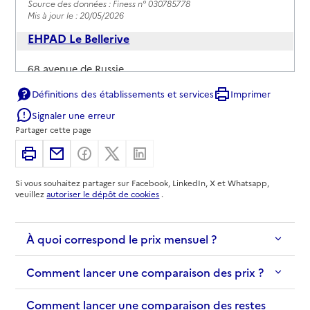
Source des données : Finess n° 030785778
Mis à jour le : 20/05/2026
EHPAD Le Bellerive
Adresse
68 avenue de Russie
03700
-
Bellerive-sur-Allier
Définitions des établissements et services
Imprimer
Signaler une erreur
04 70 32 15 55
Partager cette page
Contact
Imprimer
Partager par email
Partager sur Facebook
Partager sur X
Partager sur Linkedin
Site internet
Rapport HAS
Voir les prix et prestations
Si vous souhaitez partager sur Facebook, LinkedIn, X et Whatsapp,
veuillez
autoriser le dépôt de cookies
.
Source des données : Finess n° 030785026
Mis à jour le : 25/06/2026
À quoi correspond le prix mensuel ?
Comment lancer une comparaison des prix ?
Comment lancer une comparaison des restes