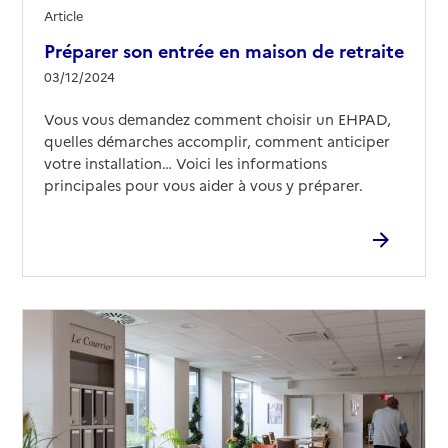
Source des données : Finess n° 020007290
Article
Mis à jour le : 13/05/2026
Préparer son entrée en maison de retraite
EHPAD Notre-Dame
03/12/2024
Adresse
4 rue Antoine Lécuyer
Vous vous demandez comment choisir un EHPAD,
02100
-
Saint-Quentin
quelles démarches accomplir, comment anticiper
votre installation… Voici les informations
03 23 64 03 13
principales pour vous aider à vous y préparer.
Contact
Site internet
Rapport HAS
Voir les prix et prestations
Source des données : Finess n° 020003935
Mis à jour le : 09/03/2026
EHPAD Tiers Temps
Adresse
27 rue d'Isle
02100
-
Saint-Quentin