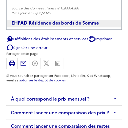
Source des données : Finess n° 020004586
Mis à jour le : 12/06/2026
EHPAD Résidence des bords de Somme
Adresse
101 rue Jean Cocteau
Définitions des établissements et services
Imprimer
02100
-
Saint-Quentin
Signaler une erreur
Partager cette page
03 23 08 41 00
Contact
Imprimer
Partager par email
Partager sur Facebook
Partager sur X
Partager sur Linkedin
Site internet
Si vous souhaitez partager sur Facebook, LinkedIn, X et Whatsapp,
Rapport HAS
Voir les prix et prestations
veuillez
autoriser le dépôt de cookies
.
Source des données : Finess n° 020014957
Mis à jour le : 10/06/2026
À quoi correspond le prix mensuel ?
EHPAD Les Trois Chênes
Comment lancer une comparaison des prix ?
Adresse
12 rue Camille Desmoulins
Comment lancer une comparaison des restes
02100
-
Saint-Quentin