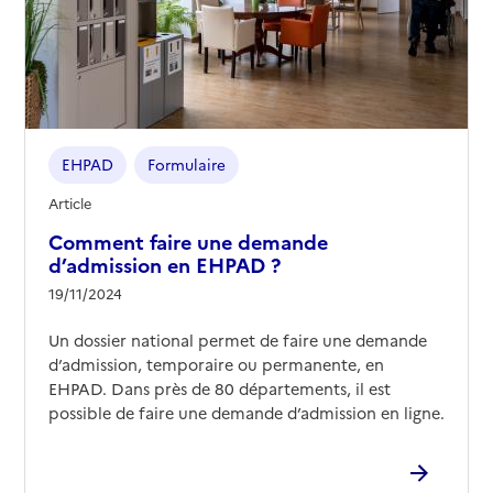
03 23 64 49 00
Contact
Site internet
Rapport HAS
Voir les prix et prestations
EHPAD
Formulaire
Source des données : Finess n° 020009072
Mis à jour le : 13/02/2026
Article
Comment faire une demande
d’admission en EHPAD ?
19/11/2024
Un dossier national permet de faire une demande
d’admission, temporaire ou permanente, en
EHPAD. Dans près de 80 départements, il est
possible de faire une demande d’admission en ligne.