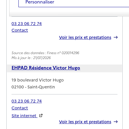
Personnaliser
Adresse
1 rue Michel de l’Hospital
02100
-
Saint-Quentin
03 23 06 72 74
Contact
Rapport HAS
Voir les prix et prestations
Source des données : Finess n° 020014296
Mis à jour le : 21/07/2026
EHPAD Résidence Victor Hugo
Adresse
19 boulevard Victor Hugo
02100
-
Saint-Quentin
03 23 06 72 74
Contact
Site internet
Rapport HAS
Voir les prix et prestations