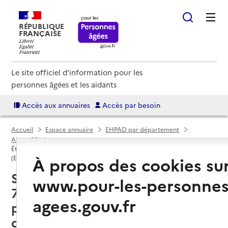
RÉPUBLIQUE
FRANÇAISE
Le site officiel d'information pour les
personnes âgées et les aidants
Accès aux annuaires
Accès par besoin
Accueil
Espace annuaire
EHPAD par département
Aisne (02)
Établissement d'hébergement pour personnes âgées dépendantes
À propos des cookies su
(EHPAD)
Saint-Quentin (02100) : liste des
www.pour-les-personnes
7 établissements d'hébergement
agees.gouv.fr
pour personnes âgées
dépendantes (EHPAD)