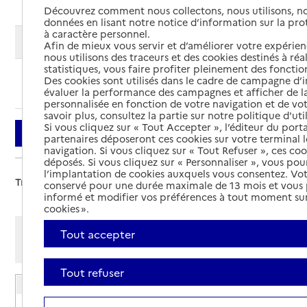
Découvrez comment nous collectons, nous utilisons, no
données en lisant notre notice d’information sur la pr
à caractère personnel.
Modifier ma recherche
Afin de mieux vous servir et d’améliorer votre expérienc
nous utilisons des traceurs et des cookies destinés à réal
statistiques, vous faire profiter pleinement des fonction
Des cookies sont utilisés dans le cadre de campagne d
Ajouter cette recherche aux favoris
évaluer la performance des campagnes et afficher de la
personnalisée en fonction de votre navigation et de vot
savoir plus, consultez la partie sur notre politique d'uti
Si vous cliquez sur « Tout Accepter », l’éditeur du porta
Filtrer
partenaires déposeront ces cookies sur votre terminal l
navigation. Si vous cliquez sur « Tout Refuser », ces co
déposés. Si vous cliquez sur « Personnaliser », vous pou
l’implantation de cookies auxquels vous consentez. Vot
Trier par :
conservé pour une durée maximale de 13 mois et vous
informé et modifier vos préférences à tout moment sur
cookies ».
Afficher les résultats par:
Tout accepter
Mode liste
Mode carte
Tout refuser
EHPAD Résidence de Saint-Laurent