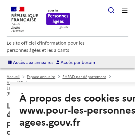
RÉPUBLIQUE
FRANÇAISE
Le site officiel d'information pour les
personnes âgées et les aidants
Accès aux annuaires
Accès par besoin
Accueil
Espace annuaire
EHPAD par département
Aisne (02)
Établissement d'hébergement pour personnes âgées dépendantes
À propos des cookies su
(EHPAD)
La Fère (02800) : liste des
www.pour-les-personnes
établissements d'hébergement
agees.gouv.fr
pour personnes âgées
dépendantes (EHPAD)