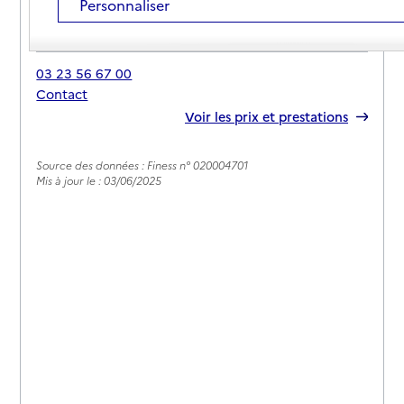
Personnaliser
Adresse
2 avenue Dupuis
02800
-
La Fère
03 23 56 67 00
Contact
Rapport HAS
Voir les prix et prestations
Source des données : Finess n° 020004701
Mis à jour le : 03/06/2025