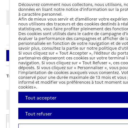
Découvrez comment nous collectons, nous utilisons, no
données en lisant notre notice d’information sur la pr
à caractère personnel.
Modifier ma recherche
Afin de mieux vous servir et d’améliorer votre expérienc
nous utilisons des traceurs et des cookies destinés à réal
statistiques, vous faire profiter pleinement des fonction
Des cookies sont utilisés dans le cadre de campagne d
Ajouter cette recherche aux favoris
évaluer la performance des campagnes et afficher de la
personnalisée en fonction de votre navigation et de vot
savoir plus, consultez la partie sur notre politique d'uti
Si vous cliquez sur « Tout Accepter », l’éditeur du porta
Filtrer
partenaires déposeront ces cookies sur votre terminal l
navigation. Si vous cliquez sur « Tout Refuser », ces co
déposés. Si vous cliquez sur « Personnaliser », vous pou
l’implantation de cookies auxquels vous consentez. Vot
Trier par :
conservé pour une durée maximale de 13 mois et vous
informé et modifier vos préférences à tout moment sur
cookies ».
Afficher les résultats par:
Tout accepter
Mode liste
Mode carte
Tout refuser
EHPAD du Centre hospitalier de la Fère