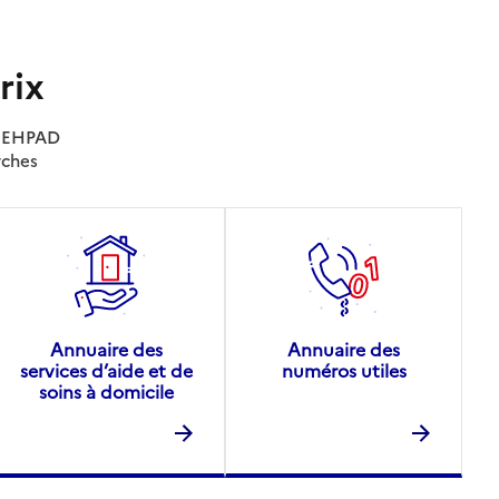
rix
es EHPAD
rches
Annuaire des
Annuaire des
services d’aide et de
numéros utiles
soins à domicile