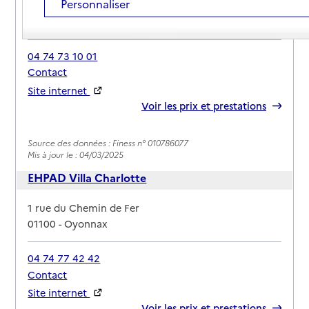
Personnaliser
Adresse
1 rue Bellevue
01100
-
Oyonnax
04 74 73 10 01
Contact
Site internet
Rapport HAS
Voir les prix et prestations
Source des données : Finess n° 010786077
Mis à jour le : 04/03/2025
EHPAD Villa Charlotte
Adresse
1 rue du Chemin de Fer
01100
-
Oyonnax
04 74 77 42 42
Contact
Site internet
Rapport HAS
Voir les prix et prestations