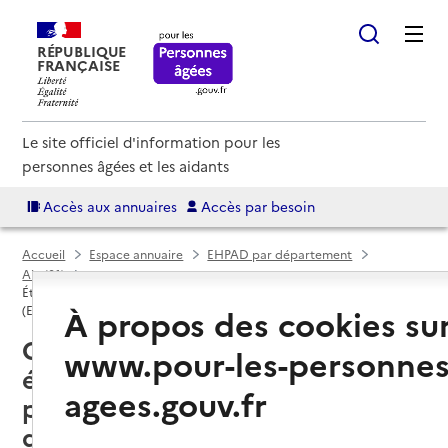
RÉPUBLIQUE
FRANÇAISE
Le site officiel d'information pour les
personnes âgées et les aidants
Accès aux annuaires
Accès par besoin
Accueil
Espace annuaire
EHPAD par département
Ain (01)
Établissement d'hébergement pour personnes âgées dépendantes
À propos des cookies su
(EHPAD)
Oyonnax (01100) : liste des 2
www.pour-les-personnes
établissements d'hébergement
agees.gouv.fr
pour personnes âgées
dépendantes (EHPAD)