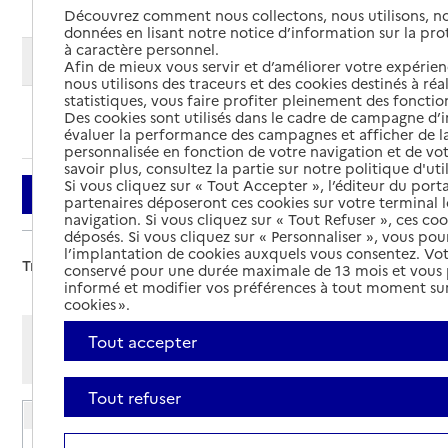
Découvrez comment nous collectons, nous utilisons, no
données en lisant notre notice d’information sur la pr
à caractère personnel.
Modifier ma recherche
Afin de mieux vous servir et d’améliorer votre expérienc
nous utilisons des traceurs et des cookies destinés à réal
statistiques, vous faire profiter pleinement des fonction
Des cookies sont utilisés dans le cadre de campagne d
Ajouter cette recherche aux favoris
évaluer la performance des campagnes et afficher de la
personnalisée en fonction de votre navigation et de vot
savoir plus, consultez la partie sur notre politique d'uti
Si vous cliquez sur « Tout Accepter », l’éditeur du porta
Filtrer
partenaires déposeront ces cookies sur votre terminal l
navigation. Si vous cliquez sur « Tout Refuser », ces co
déposés. Si vous cliquez sur « Personnaliser », vous pou
l’implantation de cookies auxquels vous consentez. Vot
Trier par :
conservé pour une durée maximale de 13 mois et vous
informé et modifier vos préférences à tout moment sur
cookies ».
Afficher les résultats par:
Tout accepter
Mode liste
Mode carte
Tout refuser
EHPAD Le Tournant des Saisons