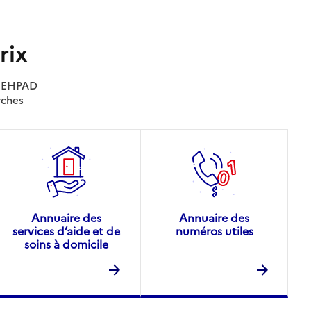
rix
es EHPAD
rches
Annuaire des
Annuaire des
services d’aide et de
numéros utiles
soins à domicile