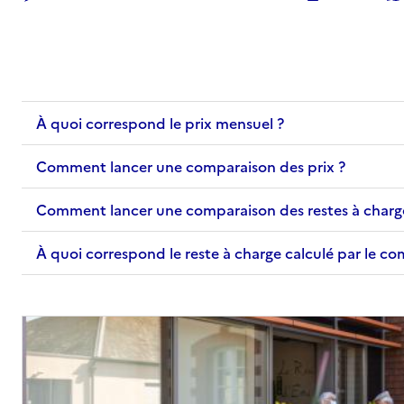
Adresse
19 boulevard de l'hippodrome
01000
-
Bourg-en-Bresse
04 74 22 88 00
À quoi correspond le prix mensuel ?
Contact
Site internet
Comment lancer une comparaison des prix ?
Rapport HAS
Voir les prix et prestations
Comment lancer une comparaison des restes à charg
Source des données : Finess n° 010789964
Mis à jour le : 17/04/2026
À quoi correspond le reste à charge calculé par le c
EHPAD Privé La Pergola
Adresse
32 boulevard saint-nicolas
01000
-
Bourg-en-Bresse
04 74 45 38 01