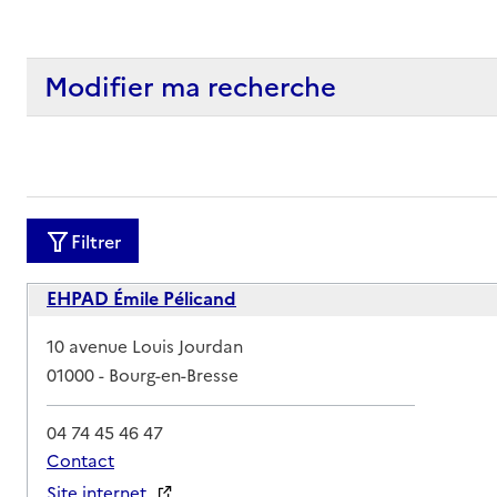
Modifier ma recherche
Filtrer
EHPAD Émile Pélicand
Adresse
10 avenue Louis Jourdan
01000
-
Bourg-en-Bresse
04 74 45 46 47
Contact
Site internet