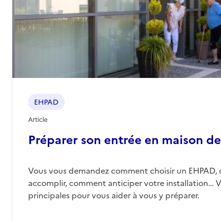
Contact
Site internet
Rapport HAS
Voir les prix et prestations
Source des données : Finess n° 010788743
Mis à jour le : 28/01/2026
EHPAD
Article
Préparer son entrée en maison de 
Vous vous demandez comment choisir un EHPAD, 
accomplir, comment anticiper votre installation… Vo
principales pour vous aider à vous y préparer.