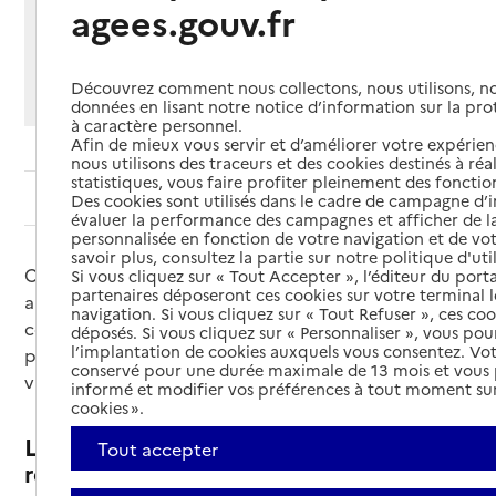
agees.gouv.fr
Imprimer
Partager par email
Partager sur Facebook
Partager sur X
Partager sur Linkedin
Si vous souhaitez partager sur Facebook, LinkedIn, X et
Découvrez comment nous collectons, nous utilisons, no
Whatsapp, veuillez
autoriser le dépôt de cookies
.
données en lisant notre notice d’information sur la pr
à caractère personnel.
Afin de mieux vous servir et d’améliorer votre expérienc
nous utilisons des traceurs et des cookies destinés à réal
statistiques, vous faire profiter pleinement des fonction
Sommaire
Des cookies sont utilisés dans le cadre de campagne d
évaluer la performance des campagnes et afficher de la
personnalisée en fonction de votre navigation et de vot
savoir plus, consultez la partie sur notre politique d'uti
Chaque année, au 1er janvier, des revalorisations ou
Si vous cliquez sur « Tout Accepter », l’éditeur du porta
partenaires déposeront ces cookies sur votre terminal l
augmentations de pensions et allocations
navigation. Si vous cliquez sur « Tout Refuser », ces co
concernant les personnes âgées et leurs aidants sont
déposés. Si vous cliquez sur « Personnaliser », vous pou
l’implantation de cookies auxquels vous consentez. Vot
prévues. Voici certains changements qui entrent en
conservé pour une durée maximale de 13 mois et vous
vigueur en ce début d’année.
informé et modifier vos préférences à tout moment sur
cookies ».
La revalorisation des pensions de
Tout accepter
retraite et de réversion