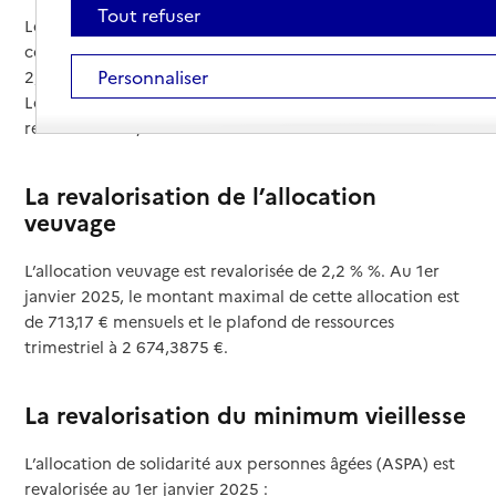
Tout refuser
Les pensions de retraite des régimes de base et du régime
complémentaire des indépendants sont revalorisées de
Personnaliser
2,2% à partir du 1er janvier 2025,
Le minimum de la pension de réversion est aussi
revalorisé de 2,2 %.
La revalorisation de l’allocation
veuvage
L’allocation veuvage est revalorisée de 2,2 % %. Au 1er
janvier 2025, le montant maximal de cette allocation est
de 713,17 € mensuels et le plafond de ressources
trimestriel à 2 674,3875 €.
La revalorisation du minimum vieillesse
L’allocation de solidarité aux personnes âgées (ASPA) est
revalorisée au 1er janvier 2025 :